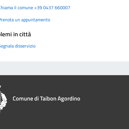
Chiama il comune +39 0437 660007
Prenota un appuntamento
lemi in città
Segnala disservizio
Comune di Taibon Agordino