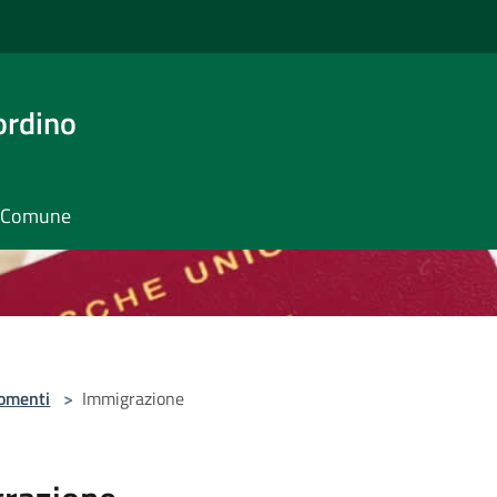
ordino
il Comune
omenti
>
Immigrazione