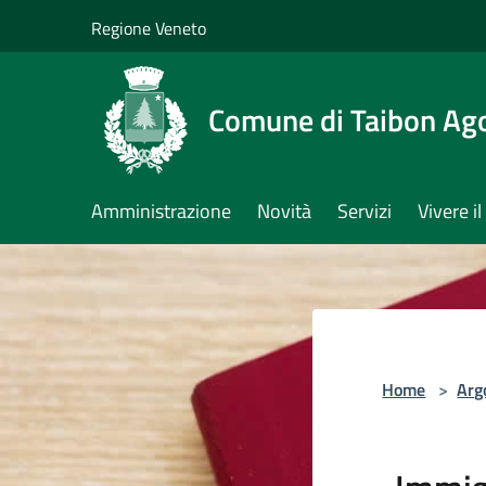
Salta al contenuto principale
Regione Veneto
Comune di Taibon Ag
Amministrazione
Novità
Servizi
Vivere 
Home
>
Arg