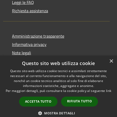
Leggi le FAQ
Richiesta assistenza
Amministrazione trasparente
Informativa privacy
Note legali
×
Dichiarazione di accessibilità
Questo sito web utilizza cookie
Questo sito web utilizza cookie tecnici e assimilati strettamente
necessari al corretto funzionamento e alla navigazione del sito,
nonché un cookie tecnico analitico al solo fine di elaborare
informazioni statistiche, aggregate e anonime.
RSS
Copyright © 2026 • Comune di
Per maggiori dettagli, può consultare la cookie policy al seguente
link
Accessibilità
Taibon Agordino • Powered by
Privacy
Municipium
Accesso
•
RIFIUTA TUTTO
ACCETTA TUTTO
Cookie
redazione
Mappa del sito
MOSTRA DETTAGLI