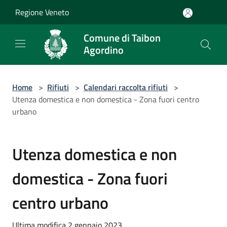
Salta al contenuto principale
Regione Veneto
Comune di Taibon
Agordino
Home
>
Rifiuti
>
Calendari raccolta rifiuti
>
Utenza domestica e non domestica - Zona fuori centro
urbano
Utenza domestica e non
domestica - Zona fuori
centro urbano
Ultima modifica 2 gennaio 2023