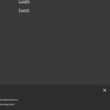
Luoghi
Eventi
×
nzionamento e
nformazioni