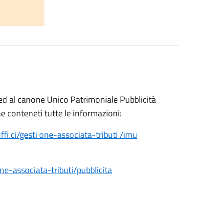
U ed al canone Unico Patrimoniale Pubblicità
ne conteneti tutte le informazioni:
fi ci/gesti one-associata-tributi /imu
ne-associata-tributi/pubblicita