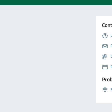
Cont
Prob