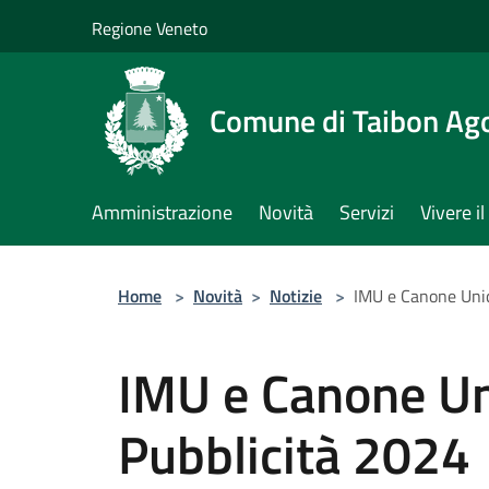
Salta al contenuto principale
Regione Veneto
Comune di Taibon Ag
Amministrazione
Novità
Servizi
Vivere 
Home
>
Novità
>
Notizie
>
IMU e Canone Unic
IMU e Canone Un
Pubblicità 2024