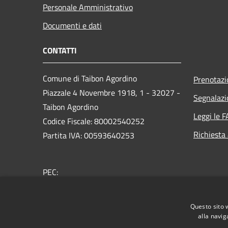
Personale Amministrativo
Documenti e dati
CONTATTI
Comune di Taibon Agordino
Prenotaz
Piazzale 4 Novembre 1918, 1 - 32027 -
Segnalazi
Taibon Agordino
Leggi le 
Codice Fiscale: 80002540252
Richiesta
Partita IVA: 00593640253
PEC:
comune.taibonagordino.bl@pecveneto.it
Centralino Unico: 0437660007
Questo sito 
alla navig