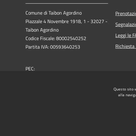
Comune di Taibon Agordino
Prenotaz
Piazzale 4 Novembre 1918, 1 - 32027 -
Segnalazi
Taibon Agordino
Leggi le 
Codice Fiscale: 80002540252
Richiesta
Partita IVA: 00593640253
PEC:
comune.taibonagordino.bl@pecveneto.it
Centralino Unico: 0437660007
Questo sito 
alla navig
RSS
Accessibilità
Privacy
Cookie
Mappa de