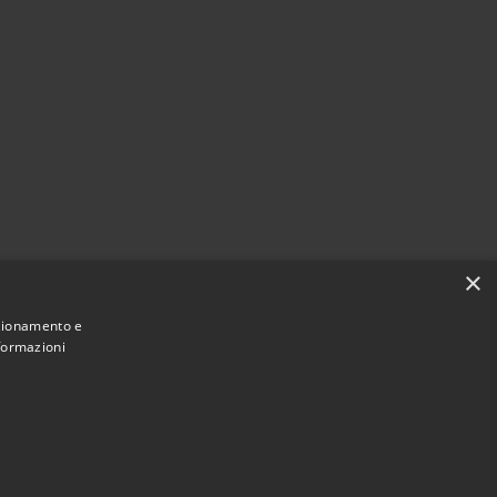
×
nzionamento e
nformazioni
Municipium
Accesso
e di Taibon Agordino • Powered by
•
redazione