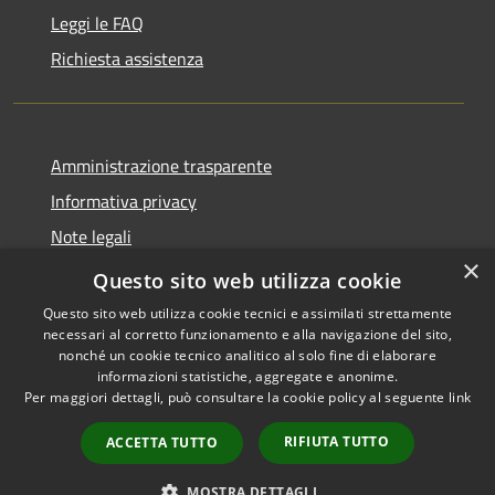
Leggi le FAQ
Richiesta assistenza
Amministrazione trasparente
Informativa privacy
Note legali
×
Dichiarazione di accessibilità
Questo sito web utilizza cookie
Questo sito web utilizza cookie tecnici e assimilati strettamente
necessari al corretto funzionamento e alla navigazione del sito,
nonché un cookie tecnico analitico al solo fine di elaborare
informazioni statistiche, aggregate e anonime.
RSS
Copyright © 2026 • Comune di
Per maggiori dettagli, può consultare la cookie policy al seguente
link
Accessibilità
Taibon Agordino • Powered by
Privacy
Municipium
Accesso
•
RIFIUTA TUTTO
ACCETTA TUTTO
Cookie
redazione
Mappa del sito
MOSTRA DETTAGLI