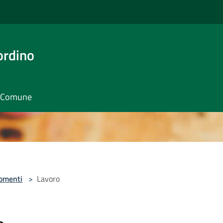
ordino
il Comune
omenti
>
Lavoro