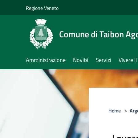
Salta al contenuto principale
Regione Veneto
Comune di Taibon Ag
Amministrazione
Novità
Servizi
Vivere 
Home
>
Arg