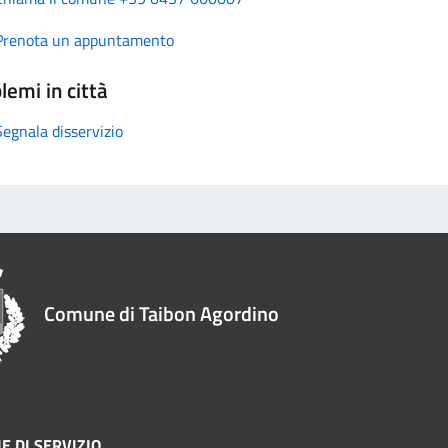
Prenota un appuntamento
lemi in città
Segnala disservizio
Comune di Taibon Agordino
E DI SERVIZIO