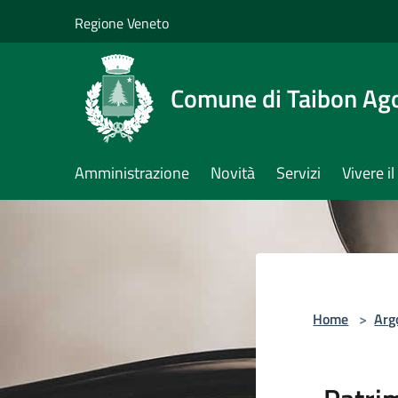
Salta al contenuto principale
Regione Veneto
Comune di Taibon Ag
Amministrazione
Novità
Servizi
Vivere 
Home
>
Arg