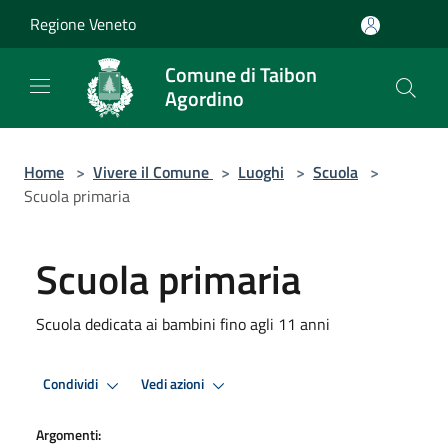
Salta al contenuto principale
Regione Veneto
Comune di Taibon
Agordino
Home
>
Vivere il Comune
>
Luoghi
>
Scuola
>
Scuola primaria
Scuola primaria
Scuola dedicata ai bambini fino agli 11 anni
Condividi
Vedi azioni
Argomenti: