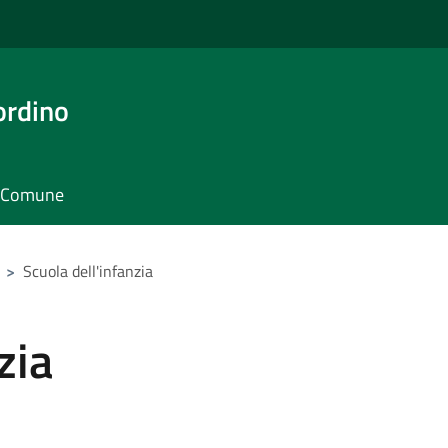
ordino
il Comune
>
Scuola dell'infanzia
zia