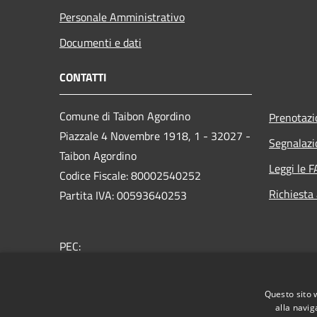
Personale Amministrativo
Documenti e dati
CONTATTI
Comune di Taibon Agordino
Prenotaz
Piazzale 4 Novembre 1918, 1 - 32027 -
Segnalazi
Taibon Agordino
Leggi le 
Codice Fiscale: 80002540252
Richiesta
Partita IVA: 00593640253
PEC:
comune.taibonagordino.bl@pecveneto.it
Centralino Unico: 0437660007
Questo sito 
alla navig