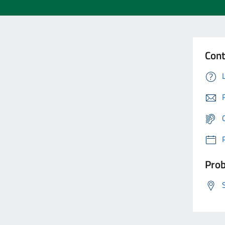
Cont
Prob