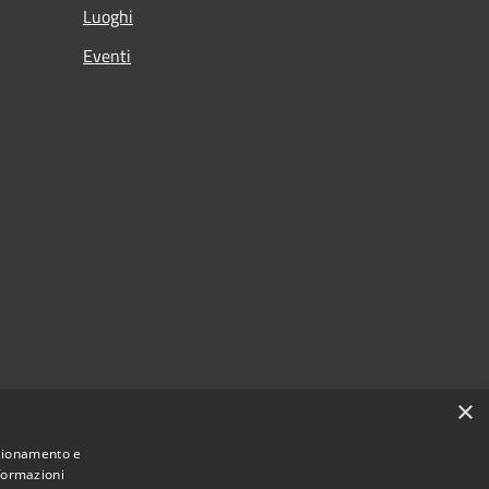
Luoghi
Eventi
×
nzionamento e
nformazioni