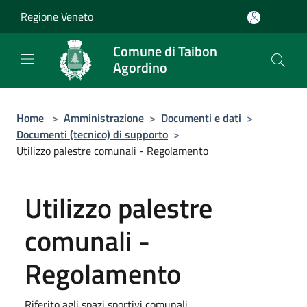
Salta al contenuto principale
Regione Veneto
Comune di Taibon
Agordino
Home
>
Amministrazione
>
Documenti e dati
>
Documenti (tecnico) di supporto
>
Utilizzo palestre comunali - Regolamento
Utilizzo palestre
comunali -
Regolamento
Riferito agli spazi sportivi comunali