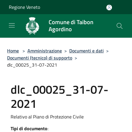
Salta al contenuto principale
Regione Veneto
Comune di Taibon
Agordino
Home
>
Amministrazione
>
Documenti e dati
>
Documenti (tecnico) di supporto
>
dlc_00025_31-07-2021
dlc_00025_31-07-
2021
Relativo al Piano di Protezione Civile
Tipi di documento
: