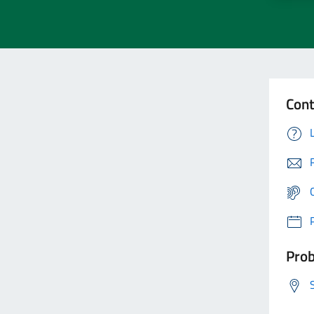
Cont
Prob