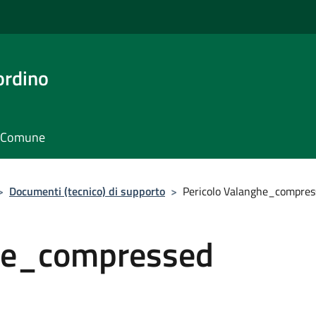
ordino
il Comune
>
Documenti (tecnico) di supporto
>
Pericolo Valanghe_compres
ghe_compressed