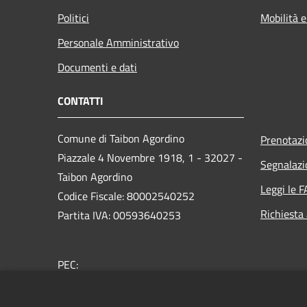
Politici
Mobilità e
Personale Amministrativo
Documenti e dati
CONTATTI
Comune di Taibon Agordino
Prenotaz
Piazzale 4 Novembre 1918, 1 - 32027 -
Segnalazi
Taibon Agordino
Leggi le 
Codice Fiscale: 80002540252
Richiesta
Partita IVA: 00593640253
PEC:
comune.taibonagordino.bl@pecveneto.it
Centralino Unico: 0437660007