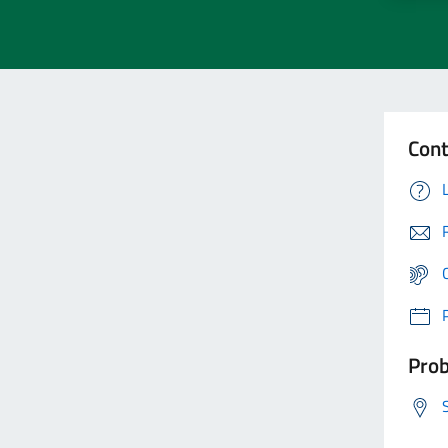
Cont
Prob