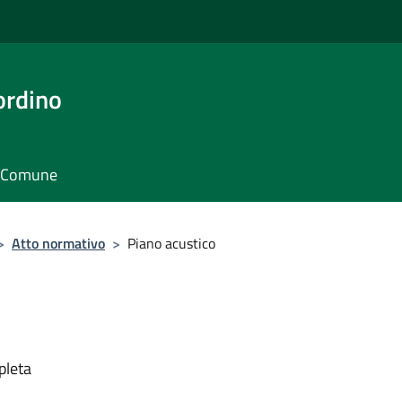
ordino
il Comune
>
Atto normativo
>
Piano acustico
pleta