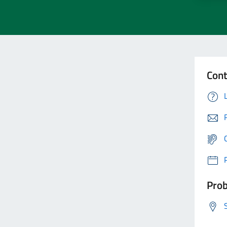
Cont
Prob