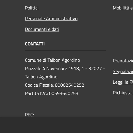
Politici
Mobilità e
Personale Amministrativo
Documenti e dati
CONTATTI
Comune di Taibon Agordino
Prenotaz
Piazzale 4 Novembre 1918, 1 - 32027 -
Segnalazi
Taibon Agordino
Leggi le 
Codice Fiscale: 80002540252
Richiesta
Partita IVA: 00593640253
PEC:
comune.taibonagordino.bl@pecveneto.it
Centralino Unico: 0437660007