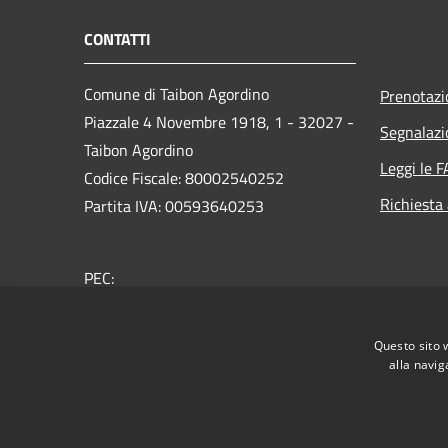
CONTATTI
Comune di Taibon Agordino
Prenotaz
Piazzale 4 Novembre 1918, 1 - 32027 -
Segnalazi
Taibon Agordino
Leggi le 
Codice Fiscale: 80002540252
Richiesta
Partita IVA: 00593640253
PEC:
comune.taibonagordino.bl@pecveneto.it
Centralino Unico: 0437660007
Questo sito 
alla navig