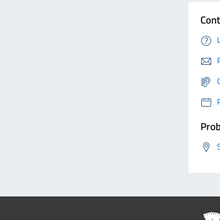
Cont
Prob