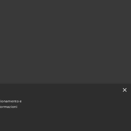
×
nzionamento e
nformazioni