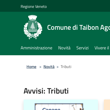
Salta al contenuto principale
Regione Veneto
Comune di Taibon Ag
Amministrazione
Novità
Servizi
Vivere 
Home
>
Novità
>
Tributi
Avvisi: Tributi