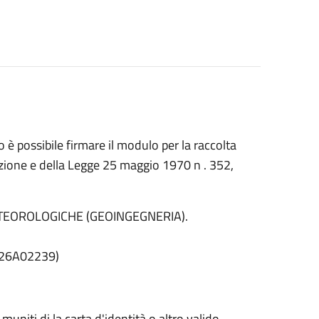
è possibile firmare il modulo per la raccolta
uzione e della Legge 25 maggio 1970 n . 352,
IONI METEOROLOGICHE (GEOINGEGNERIA).
e 26A02239)
muniti di la carta d'identità o altro valido