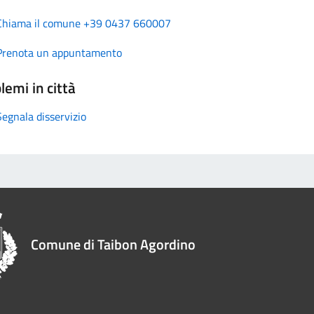
Chiama il comune +39 0437 660007
Prenota un appuntamento
lemi in città
Segnala disservizio
Comune di Taibon Agordino