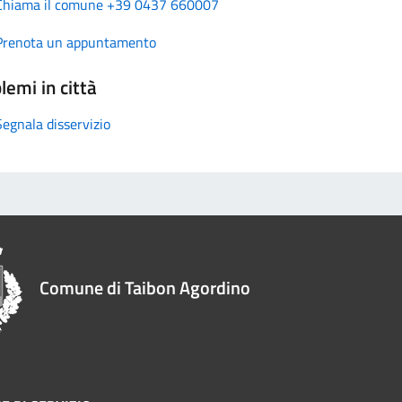
Chiama il comune +39 0437 660007
Prenota un appuntamento
lemi in città
Segnala disservizio
Comune di Taibon Agordino