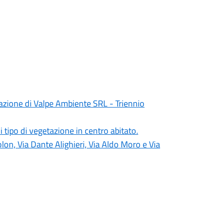
azione di Valpe Ambiente SRL - Triennio
i tipo di vegetazione in centro abitato.
on, Via Dante Alighieri, Via Aldo Moro e Via