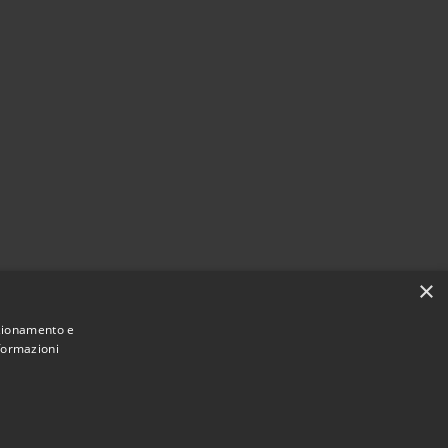
×
nzionamento e
nformazioni
Municipium
Accesso
e di Taibon Agordino • Powered by
•