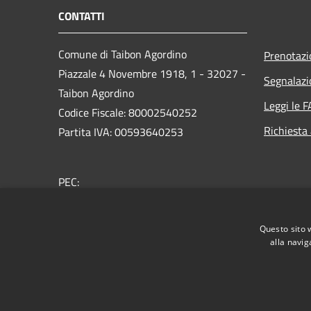
CONTATTI
Comune di Taibon Agordino
Prenotaz
Piazzale 4 Novembre 1918, 1 - 32027 -
Segnalazi
Taibon Agordino
Leggi le 
Codice Fiscale: 80002540252
Richiesta
Partita IVA: 00593640253
PEC:
comune.taibonagordino.bl@pecveneto.it
Centralino Unico: 0437660007
Questo sito 
alla navig
RSS
Accessibilità
Privacy
Cookie
Mappa de