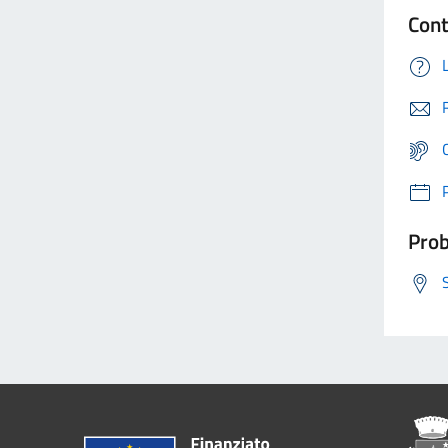
Cont
Prob