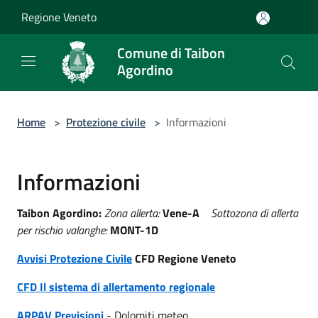
Salta al contenuto principale
Regione Veneto
Comune di Taibon
Agordino
Home
>
Protezione civile
>
Informazioni
Informazioni
Taibon Agordino:
Zona allerta:
Vene-A
Sottozona di allerta
per rischio valanghe:
MONT-1D
Avvisi Protezione Civile
CFD Regione Veneto
CFD Il sistema di allertamento regionale
ARPAV Previsioni
- Dolomiti meteo