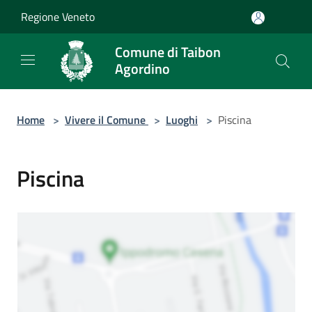
Salta al contenuto principale
Regione Veneto
Comune di Taibon
Agordino
Home
>
Vivere il Comune
>
Luoghi
>
Piscina
Piscina