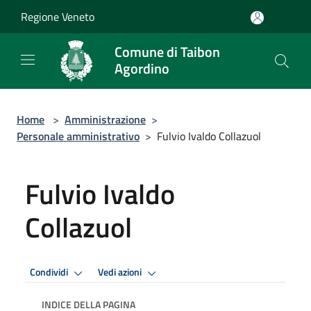
Salta al contenuto principale
Regione Veneto
Comune di Taibon
Agordino
Home
>
Amministrazione
>
Personale amministrativo
>
Fulvio Ivaldo Collazuol
Fulvio Ivaldo
Collazuol
Condividi
Vedi azioni
INDICE DELLA PAGINA