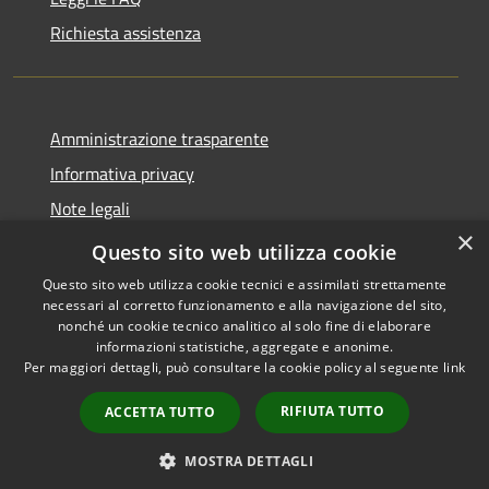
Richiesta assistenza
Amministrazione trasparente
Informativa privacy
Note legali
×
Dichiarazione di accessibilità
Questo sito web utilizza cookie
Questo sito web utilizza cookie tecnici e assimilati strettamente
necessari al corretto funzionamento e alla navigazione del sito,
nonché un cookie tecnico analitico al solo fine di elaborare
informazioni statistiche, aggregate e anonime.
RSS
Copyright © 2026 • Comune di
Per maggiori dettagli, può consultare la cookie policy al seguente
link
Accessibilità
Taibon Agordino • Powered by
Privacy
Municipium
Accesso
•
RIFIUTA TUTTO
ACCETTA TUTTO
Cookie
redazione
Mappa del sito
MOSTRA DETTAGLI