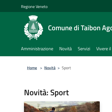
Salta al contenuto principale
Regione Veneto
Comune di Taibon Ag
Amministrazione
Novità
Servizi
Vivere 
Home
>
Novità
>
Sport
Novità: Sport