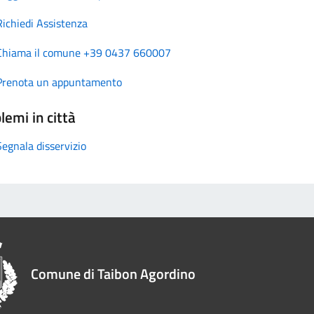
Richiedi Assistenza
Chiama il comune +39 0437 660007
Prenota un appuntamento
lemi in città
Segnala disservizio
Comune di Taibon Agordino