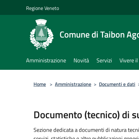
Salta al contenuto principale
Regione Veneto
Comune di Taibon Ag
Amministrazione
Novità
Servizi
Vivere 
Home
>
Amministrazione
>
Documenti e dati
Documento (tecnico) di 
Sezione dedicata a documenti di natura tecnica
servizi, statistiche e altre pubblicazioni gener